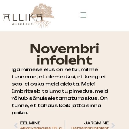
Novembri
infoleht
Iga inimese elus on hetki, mil me
tunneme, et oleme üksi, et keegi ei
saa, ei oska meid aidata. Meid
ümbritseb talumatu pimedus, meid
rõhub sõnulseletamatu raskus. On
tunne, et tahaks kõik jätta sinna
paika.
EELMINE
JÄRGMINE
Allika koguduse 115. aastapäev
Detsembri infoleht